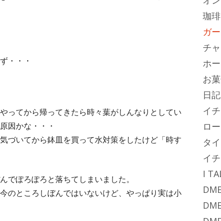
オン
珈琲
ガー
チャ
ず・・・
ホー
お菓
日記
イチ
やってから帰ってきたら時々葉がしんなりとしてい
原因かな・・・
ロー
気づいてから鉢皿を買って水対策をしたけど「時す
タイ
イチ
I T
んでぽろぽろと落ちてしまいました。
DME
今のところしぼんではいないけど、やっぱり実は小
DME