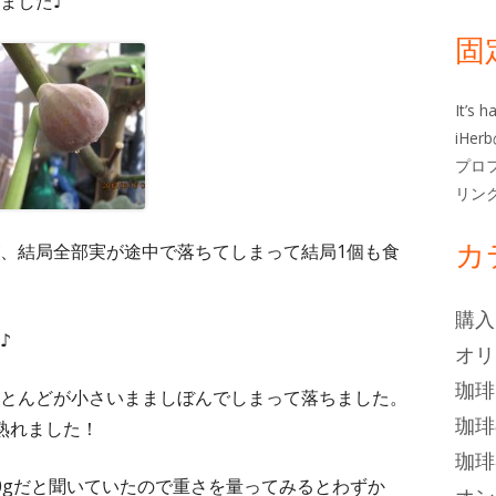
ー
ました♪
固
It’s
iHe
プロ
リン
カ
、結局全部実が途中で落ちてしまって結局1個も食
購入
♪
オリ
珈琲
とんどが小さいまましぼんでしまって落ちました。
珈琲
熟れました！
珈琲
0gだと聞いていたので重さを量ってみるとわずか