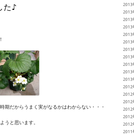
した♪
201
201
201
201
201
！
201
201
201
201
201
201
201
201
201
時期だからうまく実がなるかはわからない・・・
201
201
ようと思います。
201
201