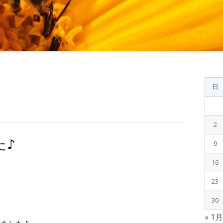
メ
日
イ
ン
2
サ
た♪
9
イ
16
ド
23
バ
30
« 1