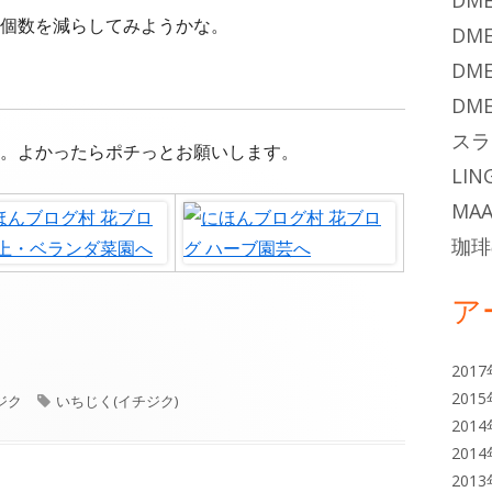
DME
個数を減らしてみようかな。
DME
DME
DME
スラ
。よかったらポチっとお願いします。
LIN
MAA
珈琲
ア
201
201
タ
ジク
いちじく(イチジク)
グ
201
201
201