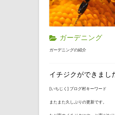
カ
ガーデニング
テ
ガーデニングの紹介
ゴ
リ
イチジクができまし
ー:
[いちじく] ブログ村キーワード
またまた久しぶりの更新です。