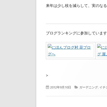
来年は少し枝を減らして、実のなる
ブログランキングに参加しています
>
公
カ
2012年9月10日
ガーデニング
,
イチ
開
テ
日
ゴ
リ