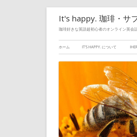
コ
It's happy. 
ン
テ
珈琲好きな英語超初心者のオンライン英会話
ン
メ
ツ
ホーム
IT’S HAPPY. について
IH
へ
イ
ス
ン
キ
ッ
メ
プ
ニ
ュ
ー