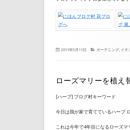
公
カ
2011年5月11日
ガーデニング
,
イチ
開
テ
日
ゴ
リ
ー
ローズマリーを植え
[ハーブ] ブログ村キーワード
今日は我が家で育てているハーブ 
これは今年で4年目になるローズマ