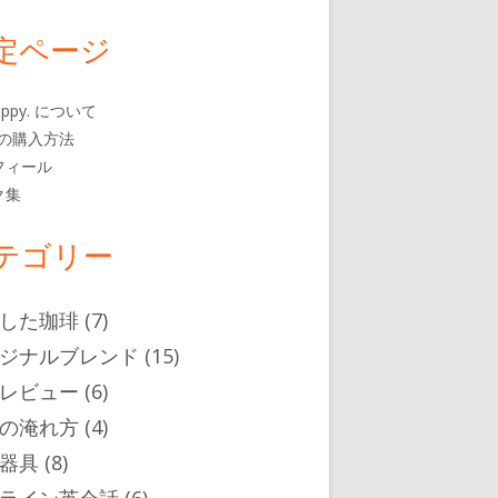
定ページ
 happy. について
rbの購入方法
フィール
ク集
テゴリー
した珈琲
(7)
ジナルブレンド
(15)
レビュー
(6)
の淹れ方
(4)
器具
(8)