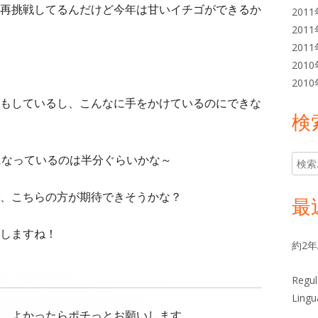
再挑戦してるんだけど今年は甘いイチゴができるか
201
201
201
201
201
もしているし、こんなに手をかけているのにできな
検
になっているのは半分ぐらいかな～
検
索:
、こちらの方が期待できそうかな？
最
しますね！
約2
Regul
Lingu
。よかったらポチっとお願いします。