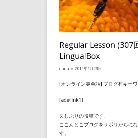
Regular Lesson (307回
LingualBox
作
公
nana
2014年1月29日
成
開
者
日
[オンライン英会話] ブログ村キー
[ad#link1]
久しぶりの投稿です。
ここんとこブログをサボリがちにな
す。