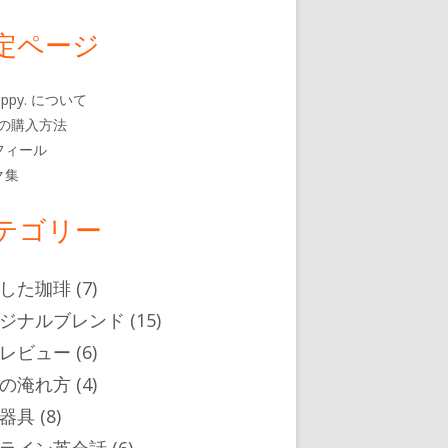
定ページ
 happy. について
rbの購入方法
フィール
ク集
テゴリー
した珈琲
(7)
ジナルブレンド
(15)
レビュー
(6)
の淹れ方
(4)
器具
(8)