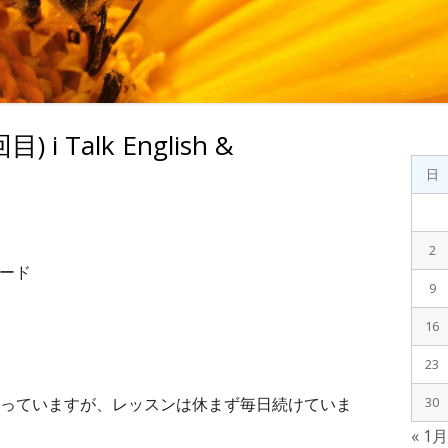
目) i Talk English &
メ
日
イ
ン
2
サ
ワード
9
イ
16
ド
23
バ
っていますが、レッスンは休まず毎日続けていま
30
« 1