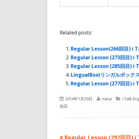
し
し
い
い
ウ
ウ
ィ
ィ
Related posts:
ン
ン
ド
ド
Regular Lesson(266回目) i Ta
ウ
ウ
Regular Lesson (273回目) i T
で
で
Regular Lesson (285回目) i T
開
開
LingualBox(リンガルボッ
き
き
Regular Lesson (277回目) i T
ま
ま
公
作
カ
2014年1月29日
す
nana
す
i Talk En
開
成
テ
会話
日
者
ゴ
リ
ー
前
Regular Lesson (292回目) i 