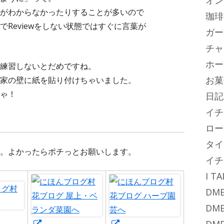
オン
がわからなかったりすることが多いので
珈琲
Reviewをしない状態ではすぐに言葉が
ガー
チャ
ホー
練習しないとだめですね。
お菓
家の壁に紙を貼り付けちゃいました。
ゃ！
日記
イチ
ロー
タイ
。よかったらポチっとお願いします。
イチ
I T
DME
DME
新
新