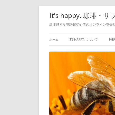
コ
It's happy. 
ン
テ
珈琲好きな英語超初心者のオンライン英会話
ン
メ
ツ
ホーム
IT’S HAPPY. について
IH
へ
イ
ス
ン
キ
ッ
メ
プ
ニ
ュ
ー