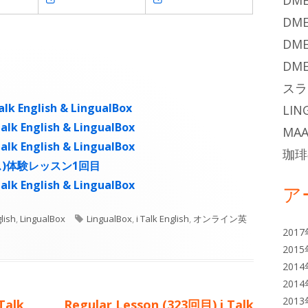
DME
し
し
DME
い
い
DME
ウ
ウ
DME
ィ
ィ
スラ
ン
ン
lk English & LingualBox
LIN
ド
ド
alk English & LingualBox
MAA
ウ
ウ
alk English & LingualBox
で
で
珈琲
クス)体験レッスン1回目
開
開
alk English & LingualBox
ア
き
き
ま
ま
タ
glish
,
LingualBox
LingualBox
,
i Talk English
,
オンライン英
す
す
201
グ
201
201
201
201
次
Talk
Regular Lesson (323回目) i Talk