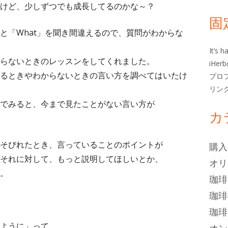
ー
けど、少しずつでも成長してるのかな～？
固
」と「What」を聞き間違えるので、質問がわからな
It’s
らないときのレッスンをしてくれました。
iHe
るときやわからないときの言い方を調べてはいたけ
プロ
リン
でみると、今まで見たことがない言い方が
カ
そびれたとき、言っていることのポイントが
購入
それに対して、もっと説明してほしいとか、
オリ
。
珈琲
珈琲
珈琲
ように」って。