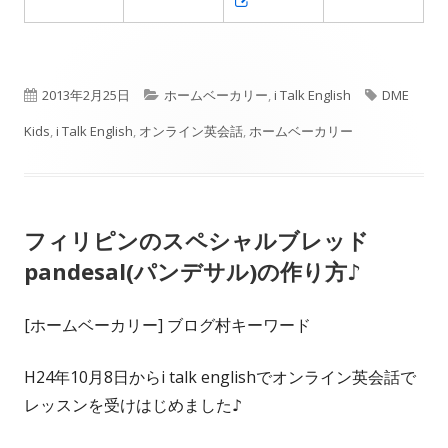
し
い
し
い
ウ
い
ウ
ィ
ウ
公
カ
タ
2013年2月25日
ホームベーカリー
,
i Talk English
DME
ィ
ン
ィ
ン
開
テ
グ
Kids
,
i Talk English
,
オンライン英会話
,
ホームベーカリー
ド
ン
ド
日
ウ
ゴ
ド
ウ
で
ウ
リ
で
開
で
フィリピンのスペシャルブレッド
開
ー
き
開
き
pandesal(パンデサル)の作り方♪
ま
き
ま
す
ま
す
[ホームベーカリー] ブログ村キーワード
す
H24年10月8日からi talk englishでオンライン英会話で
レッスンを受けはじめました♪