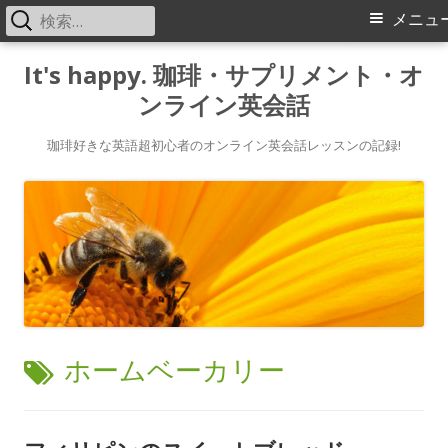
検
メ
メニュ
索:
イ
コ
It's happy. 珈琲・サプリメント・オ
ン
ンライン英会話
ン
テ
メ
ン
珈琲好きな英語超初心者のオンライン英会話レッスンの記録!
ツ
ニ
へ
ス
ュ
キ
ー
ッ
プ
タ
ホームベーカリー
グ: