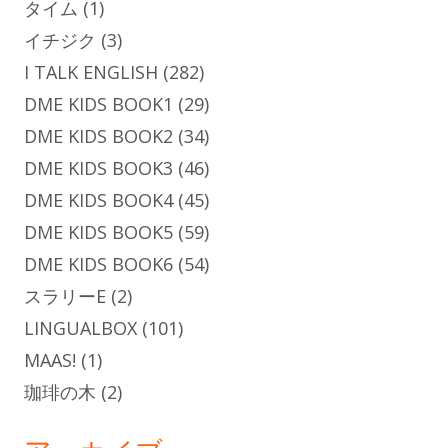
タイム
(1)
イチジク
(3)
I TALK ENGLISH
(282)
DME KIDS BOOK1
(29)
DME KIDS BOOK2
(34)
DME KIDS BOOK3
(46)
DME KIDS BOOK4
(45)
DME KIDS BOOK5
(59)
DME KIDS BOOK6
(54)
スラリーE
(2)
LINGUALBOX
(101)
MAAS!
(1)
珈琲の木
(2)