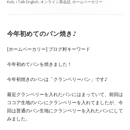
ン
開
テ
グ
Kids
,
i Talk English
,
オンライン英会話
,
ホームベーカリー
ド
ン
ド
日
ウ
ゴ
ド
ウ
で
ウ
リ
で
開
で
今年初めてのパン焼き♪
開
ー
き
開
き
ま
き
[ホームベーカリー] ブログ村キーワード
ま
す
ま
す
す
今年初めてパンを焼きました！
今年初焼きのパンは「クランベリーパン」です♪
最近クランベリーを入れたパンにはまっていて、前回は
ココア生地のパンにクランベリーを入れてましたが、今
回は普通のパン生地にクランベリーを入れたパンにして
みました。