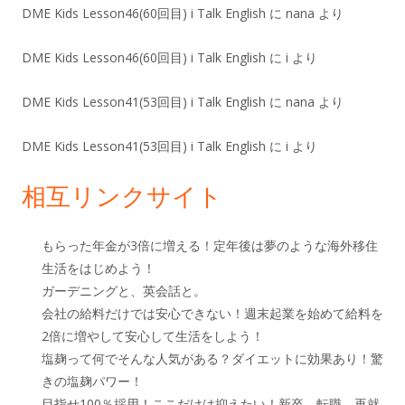
DME Kids Lesson46(60回目) i Talk English
に
nana
より
DME Kids Lesson46(60回目) i Talk English
に
i
より
DME Kids Lesson41(53回目) i Talk English
に
nana
より
DME Kids Lesson41(53回目) i Talk English
に
i
より
相互リンクサイト
もらった年金が3倍に増える！定年後は夢のような海外移住
生活をはじめよう！
ガーデニングと、英会話と。
会社の給料だけでは安心できない！週末起業を始めて給料を
2倍に増やして安心して生活をしよう！
塩麹って何でそんな人気がある？ダイエットに効果あり！驚
きの塩麹パワー！
目指せ100％採用！ここだけは抑えたい！新卒、転職、再就