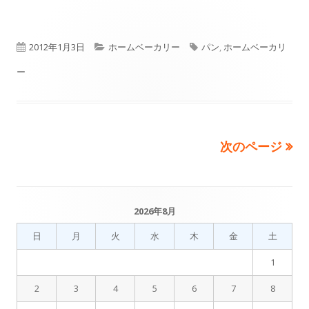
い
し
い
ウ
い
ウ
ィ
ウ
公
カ
タ
2012年1月3日
ホームベーカリー
パン
,
ホームベーカリ
ィ
ン
ィ
ン
開
テ
グ
ー
ド
ン
ド
日
ウ
ゴ
ド
ウ
で
ウ
リ
で
開
で
開
次のページ
投
ー
き
開
き
ま
き
稿
ま
す
ま
す
の
2026年8月
す
メ
ペ
日
月
火
水
木
金
土
イ
1
ー
ン
2
3
4
5
6
7
8
ジ
サ