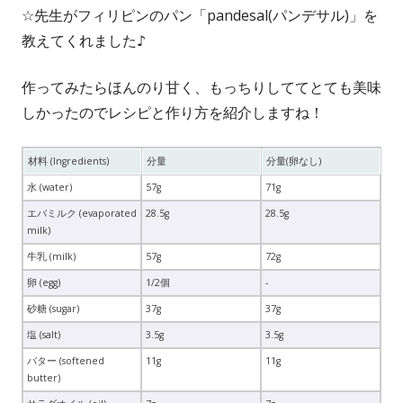
☆先生がフィリピンのパン「pandesal(パンデサル)」を
教えてくれました♪
作ってみたらほんのり甘く、もっちりしててとても美味
しかったのでレシピと作り方を紹介しますね！
材料 (Ingredients)
分量
分量(卵なし)
水 (water)
57g
71g
エバミルク (evaporated
28.5g
28.5g
milk)
牛乳 (milk)
57g
72g
卵 (egg)
1/2個
-
砂糖 (sugar)
37g
37g
塩 (salt)
3.5g
3.5g
バター (softened
11g
11g
butter)