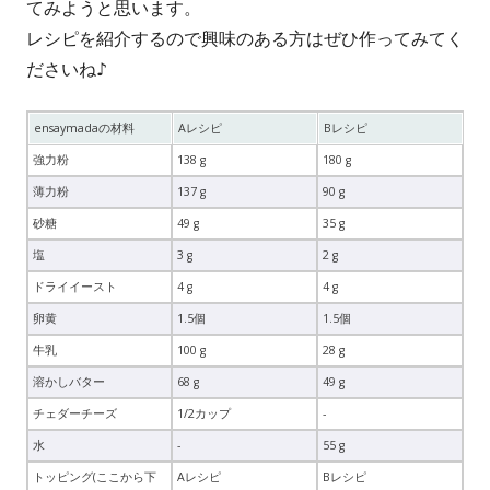
てみようと思います。
レシピを紹介するので興味のある方はぜひ作ってみてく
ださいね♪
ensaymadaの材料
Aレシピ
Bレシピ
強力粉
138 g
180 g
薄力粉
137 g
90 g
砂糖
49 g
35 g
塩
3 g
2 g
ドライイースト
4 g
4 g
卵黄
1.5個
1.5個
牛乳
100 g
28 g
溶かしバター
68 g
49 g
チェダーチーズ
1/2カップ
-
水
-
55 g
トッピング(ここから下
Aレシピ
Bレシピ