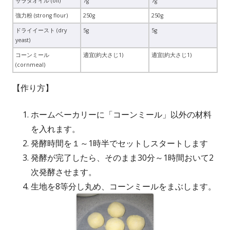
サラダオイル (oil)
7g
7g
強力粉 (strong flour)
250g
250g
ドライイースト (dry
5g
5g
yeast)
コーンミール
適宜(約大さじ1)
適宜(約大さじ1)
(cornmeal)
【作り方】
ホームベーカリーに「コーンミール」以外の材料
を入れます。
発酵時間を１～1時半でセットしスタートします
発酵が完了したら、そのまま30分～1時間おいて2
次発酵させます。
生地を8等分し丸め、コーンミールをまぶします。