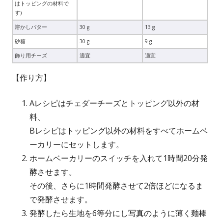
はトッピングの材料で
す)
溶かしバター
30 g
13 g
砂糖
30 g
9 g
飾り用チーズ
適宜
適宜
【作り方】
Aレシピはチェダーチーズとトッピング以外の材
料、
Bレシピはトッピング以外の材料をすべてホームベ
ーカリーにセットします。
ホームベーカリーのスイッチを入れて1時間20分発
酵させます。
その後、さらに1時間発酵させて2倍ほどになるま
で発酵させます。
発酵したら生地を6等分にし写真のように薄く麺棒