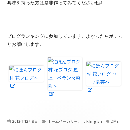
興味を持った方は是非作ってみてくださいね♪
ブログランキングに参加しています。よかったらポチっ
とお願いします。
新
新
し
新
し
い
し
い
ウ
い
ウ
ィ
ウ
公
カ
タ
2012年12月8日
ホームベーカリー
,
i Talk English
DME
ィ
ン
ィ