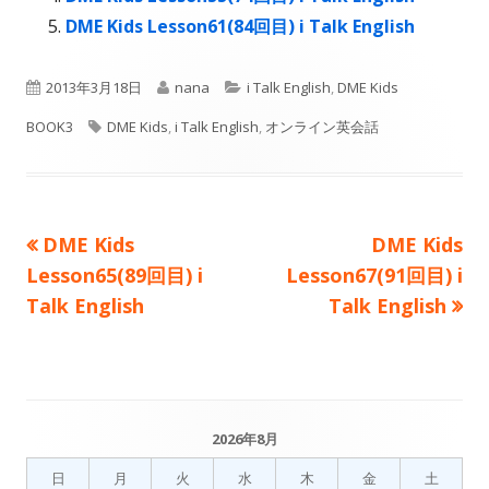
き
開
き
DME Kids Lesson61(84回目) i Talk English
ま
き
ま
す
ま
す
公
作
カ
2013年3月18日
nana
i Talk English
,
DME Kids
す
開
タ
成
テ
BOOK3
DME Kids
,
i Talk English
,
オンライン英会話
日
グ
者
ゴ
リ
前
次
DME Kids
DME Kids
投
ー
の
の
Lesson65(89回目) i
Lesson67(91回目) i
稿
記
記
Talk English
Talk English
事:
事:
ナ
ビ
ゲ
2026年8月
メ
ー
日
月
火
水
木
金
土