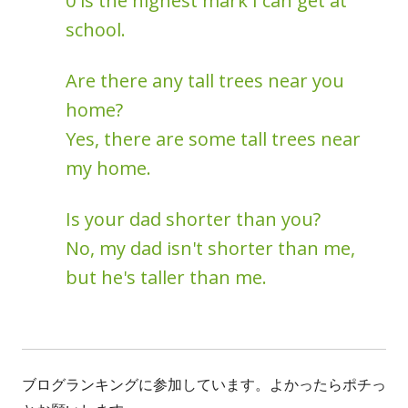
0 is the highest mark I can get at
school.
Are there any tall trees near you
home?
Yes, there are some tall trees near
my home.
Is your dad shorter than you?
No, my dad isn't shorter than me,
but he's taller than me.
ブログランキングに参加しています。よかったらポチっ