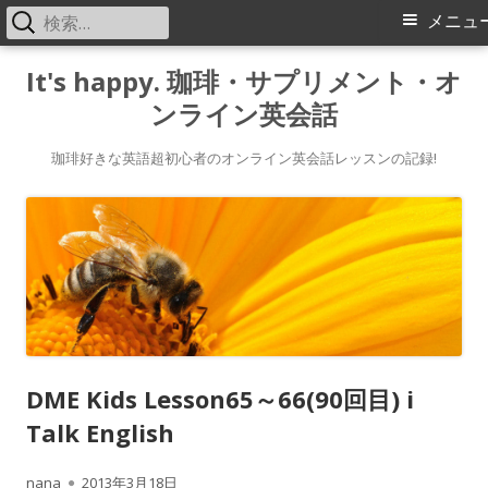
検
メ
メニュ
索:
イ
コ
It's happy. 珈琲・サプリメント・オ
ン
ンライン英会話
ン
テ
メ
ン
珈琲好きな英語超初心者のオンライン英会話レッスンの記録!
ツ
ニ
へ
ス
ュ
キ
ー
ッ
プ
DME Kids Lesson65～66(90回目) i
Talk English
作
公
nana
2013年3月18日