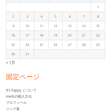
イ
1
シ
ン
2
3
4
5
6
7
8
ョ
サ
9
10
11
12
13
14
15
ン
イ
16
17
18
19
20
21
22
ド
23
24
25
26
27
28
29
バ
30
31
« 1月
ー
固定ページ
It’s happy. について
iHerbの購入方法
プロフィール
リンク集