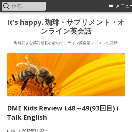
検
メ
メニュ
索:
イ
コ
It's happy. 珈琲・サプリメント・オ
ン
ンライン英会話
ン
テ
メ
ン
珈琲好きな英語超初心者のオンライン英会話レッスンの記録!
ツ
ニ
へ
ス
ュ
キ
ー
ッ
プ
DME Kids Review L48～49(93回目) i
Talk English
作
公
nana
2013年3月22日