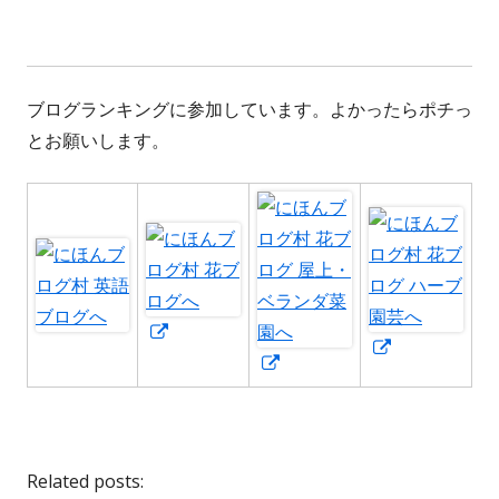
ブログランキングに参加しています。よかったらポチっ
とお願いします。
新
新
し
新
し
い
し
い
ウ
い
ウ
ィ
ウ
ィ
Related posts:
ン
ィ