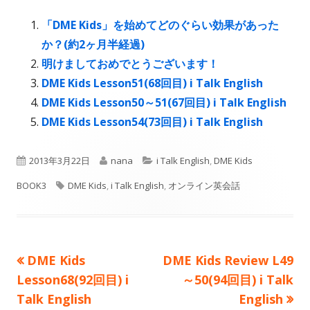
ン
ド
ン
ド
「DME Kids」を始めてどのぐらい効果があった
ウ
ド
ウ
か？(約2ヶ月半経過)
で
ウ
で
明けましておめでとうございます！
開
で
開
DME Kids Lesson51(68回目) i Talk English
き
開
き
DME Kids Lesson50～51(67回目) i Talk English
ま
き
ま
DME Kids Lesson54(73回目) i Talk English
す
ま
す
す
公
作
カ
2013年3月22日
nana
i Talk English
,
DME Kids
開
タ
成
テ
BOOK3
DME Kids
,
i Talk English
,
オンライン英会話
日
グ
者
ゴ
リ
前
次
DME Kids
DME Kids Review L49
投
ー
の
の
Lesson68(92回目) i
～50(94回目) i Talk
稿
記
記
Talk English
English