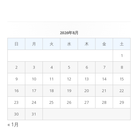
事:
事:
ナ
ビ
ゲ
2026年8月
メ
ー
日
月
火
水
木
金
土
イ
1
シ
ン
2
3
4
5
6
7
8
ョ
サ
9
10
11
12
13
14
15
ン
イ
16
17
18
19
20
21
22
ド
23
24
25
26
27
28
29
バ
30
31
« 1月
ー