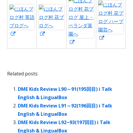
新
新
新
し
し
新
し
い
い
し
い
ウ
ウ
い
ウ
ィ
ィ
ウ
ィ
Related posts:
ン
ン
ィ
ン
ド
ド
ン
ド
DME Kids Review L90～91(195回目) i Talk
ウ
ウ
ド
ウ
English & LingualBox
で
で
ウ
で
DME Kids Review L91～92(196回目) i Talk
開
開
で
開
English & LingualBox
き
き
開
き
DME Kids Review L92~93(197回目) i Talk
ま
ま
き
ま
English & LingualBox