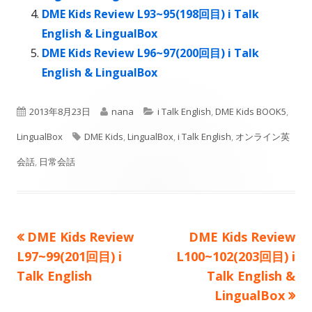
す
す
ま
す
DME Kids Review L93~95(198回目) i Talk
す
English & LingualBox
DME Kids Review L96~97(200回目) i Talk
English & LingualBox
公
作
カ
2013年8月23日
nana
i Talk English
,
DME Kids BOOK5
,
開
タ
成
テ
LingualBox
DME Kids
,
LingualBox
,
i Talk English
,
オンライン英
日
グ
者
ゴ
会話
,
日常会話
リ
ー
前
次
DME Kids Review
DME Kids Review
投
の
の
L97~99(201回目) i
L100~102(203回目) i
稿
記
記
Talk English
Talk English &
事:
事:
LingualBox
ナ