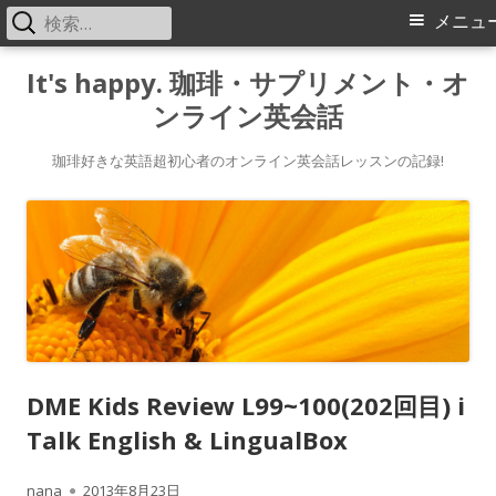
検
メ
メニュ
索:
イ
コ
It's happy. 珈琲・サプリメント・オ
ン
ンライン英会話
ン
テ
メ
ン
珈琲好きな英語超初心者のオンライン英会話レッスンの記録!
ツ
ニ
へ
ス
ュ
キ
ー
ッ
プ
DME Kids Review L99~100(202回目) i
Talk English & LingualBox
作
公
nana
2013年8月23日