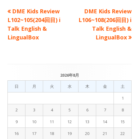
前
次
DME Kids Review
DME Kids Review
投
の
の
L102~105(204回目) i
L106~108(206回目) i
稿
記
記
Talk English &
Talk English &
事:
事:
LingualBox
LingualBox
ナ
ビ
ゲ
2026年8月
メ
ー
日
月
火
水
木
金
土
イ
シ
1
ン
ョ
2
3
4
5
6
7
8
サ
ン
9
10
11
12
13
14
15
イ
16
17
18
19
20
21
22