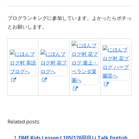
ブログランキングに参加しています。よかったらポチっ
とお願いします。
新
新
新
し
し
新
し
い
い
し
い
ウ
ウ
い
ウ
ィ
ィ
ウ
ィ
Related posts:
ン
ン
ィ
ン
ド
ド
ン
ド
DME Kids Lesson L105(176回目) i Talk English