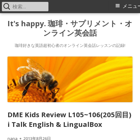
検
メ
メニュ
索:
イ
コ
It's happy. 珈琲・サプリメント・オ
ン
ンライン英会話
ン
テ
メ
ン
珈琲好きな英語超初心者のオンライン英会話レッスンの記録!
ツ
ニ
へ
ス
ュ
キ
ー
ッ
プ
DME Kids Review L105~106(205回目)
i Talk English & LingualBox
作
公
nana
2013年8月26日