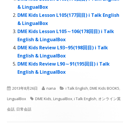
ウ
ウ
ド
ウ
& LingualBox
で
で
ウ
で
DME Kids Lesson L105(177回目) i Talk English
開
開
で
開
& LingualBox
き
き
開
き
DME Kids Lesson L105～106(178回目) i Talk
ま
ま
き
ま
English & LingualBox
す
す
ま
す
DME Kids Review L93~95(198回目) i Talk
す
English & LingualBox
DME Kids Review L90～91(195回目) i Talk
English & LingualBox
公
作
カ
2013年8月26日
nana
i Talk English
,
DME Kids BOOK5
,
開
タ
成
テ
LingualBox
DME Kids
,
LingualBox
,
i Talk English
,
オンライン英
日
グ
者
ゴ
会話
,
日常会話
リ
ー