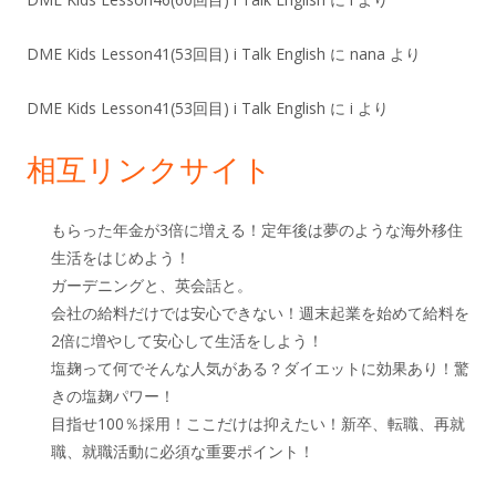
DME Kids Lesson41(53回目) i Talk English
に
nana
より
DME Kids Lesson41(53回目) i Talk English
に
i
より
相互リンクサイト
もらった年金が3倍に増える！定年後は夢のような海外移住
生活をはじめよう！
ガーデニングと、英会話と。
会社の給料だけでは安心できない！週末起業を始めて給料を
2倍に増やして安心して生活をしよう！
塩麹って何でそんな人気がある？ダイエットに効果あり！驚
きの塩麹パワー！
目指せ100％採用！ここだけは抑えたい！新卒、転職、再就
職、就職活動に必須な重要ポイント！