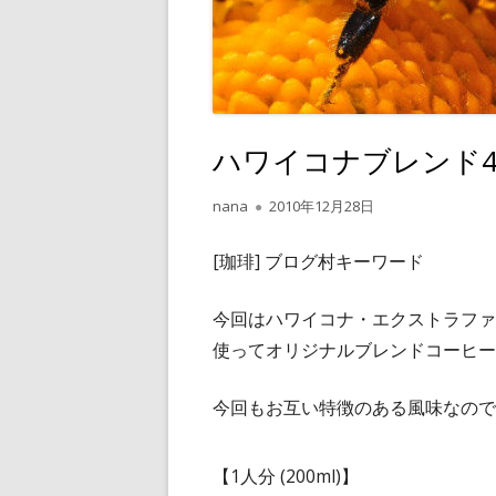
ハワイコナブレンド
作
公
nana
2010年12月28日
成
開
者
日
[珈琲] ブログ村キーワード
今回はハワイコナ・エクストラファ
使ってオリジナルブレンドコーヒー
今回もお互い特徴のある風味なので
【1人分 (200ml)】