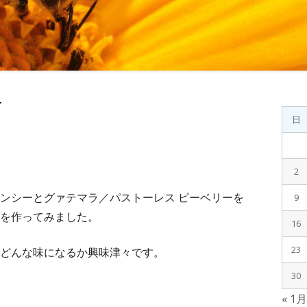
4
メ
日
イ
ン
2
サ
ンシーとグァテマラ／パストーレス ピーベリーを
9
イ
を作ってみました。
16
ド
23
どんな味になるか興味津々です。
バ
30
« 1