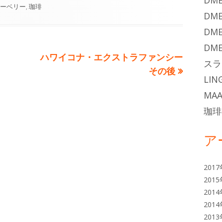
DME
グ
ピーベリー
,
珈琲
DME
DME
DME
次
ハワイコナ・エクストラファンシー
スラ
の
その後
LIN
記
MAA
事:
珈琲
ア
201
201
201
201
201