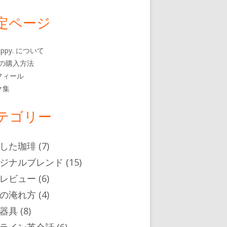
定ページ
 happy. について
rbの購入方法
フィール
ク集
テゴリー
した珈琲
(7)
ジナルブレンド
(15)
レビュー
(6)
の淹れ方
(4)
器具
(8)