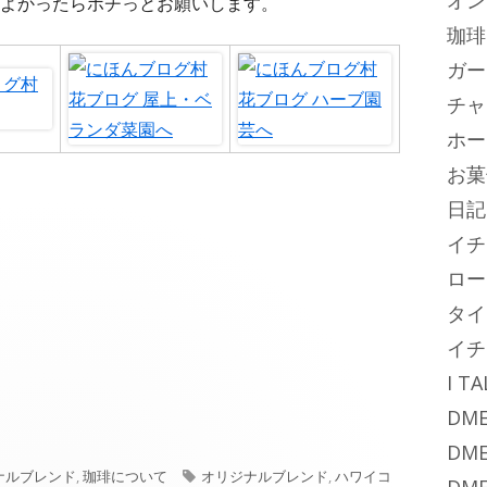
オン
よかったらポチっとお願いします。
珈琲
ガー
チャ
ホー
お菓
日記
イチ
ロー
タイ
イチ
I T
DME
DME
タ
ナルブレンド
,
珈琲について
オリジナルブレンド
,
ハワイコ