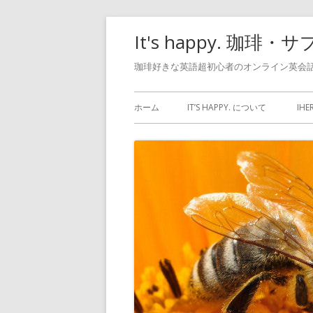
コ
It's happy. 
ン
テ
珈琲好きな英語超初心者のオンライン英会話
ン
メ
ツ
ホーム
IT’S HAPPY. について
IH
へ
イ
ス
ン
キ
ッ
メ
プ
ニ
ュ
ー