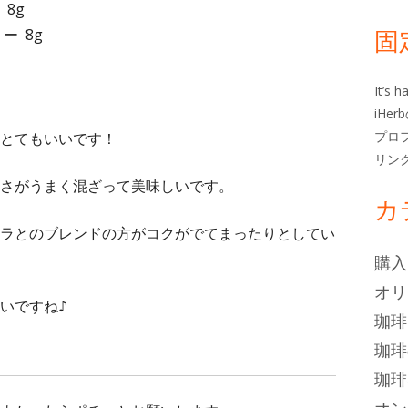
ー
8g
固
ー 8g
It’s
iHe
プロ
とてもいいです！
リン
さがうまく混ざって美味しいです。
カ
ラとのブレンドの方がコクがでてまったりとしてい
購入
オリ
いですね♪
珈琲
珈琲
珈琲