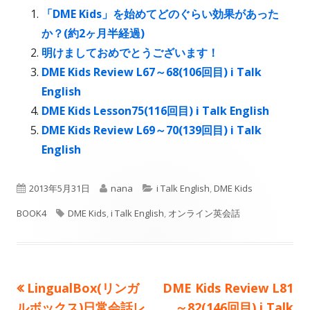
ド
ン
ド
「DME Kids」を始めてどのぐらい効果があった
ウ
ド
ウ
か？(約2ヶ月半経過)
で
ウ
で
明けましておめでとうございます！
開
で
開
DME Kids Review L67～68(106回目) i Talk
き
開
き
English
ま
き
ま
DME Kids Lesson75(116回目) i Talk English
す
ま
す
DME Kids Review L69～70(139回目) i Talk
す
English
公
作
カ
2013年5月31日
nana
i Talk English
,
DME Kids
開
タ
成
テ
BOOK4
DME Kids
,
i Talk English
,
オンライン英会話
日
グ
者
ゴ
リ
前
次
LingualBox(リンガ
DME Kids Review L81
投
ー
の
の
ルボックス)日常会話レ
～82(146回目) i Talk