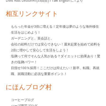
DME Kids Lesson41(53回目) i Talk English
に
i
より
相互リンクサイト
もらった年金が3倍に増える！定年後は夢のような海外移住
生活をはじめよう！
ガーデニングと、英会話と。
会社の給料だけでは安心できない！週末起業を始めて給料を
2倍に増やして安心して生活をしよう！
塩麹って何でそんな人気がある？ダイエットに効果あり！驚
きの塩麹パワー！
目指せ100％採用！ここだけは抑えたい！新卒、転職、再就
職、就職活動に必須な重要ポイント！
にほんブログ村
コーヒーブログ
ハーブ園芸ブログ