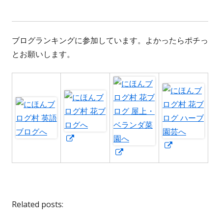
ブログランキングに参加しています。よかったらポチっ
とお願いします。
新
新
し
新
し
い
し
い
ウ
い
ウ
ィ
ウ
ィ
Related posts:
ン
ィ
ン