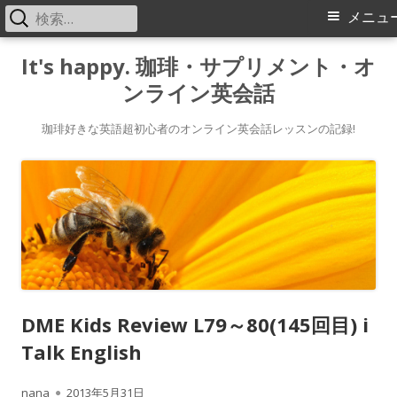
検
メ
メニュ
索:
イ
コ
It's happy. 珈琲・サプリメント・オ
ン
ンライン英会話
ン
テ
メ
ン
珈琲好きな英語超初心者のオンライン英会話レッスンの記録!
ツ
ニ
へ
ス
ュ
キ
ー
ッ
プ
DME Kids Review L79～80(145回目) i
Talk English
作
公
nana
2013年5月31日