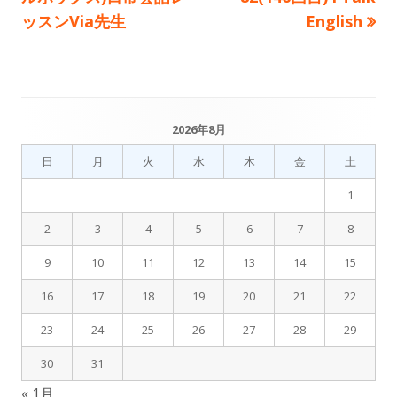
稿
記
記
ッスンVia先生
English
事:
事:
ナ
ビ
ゲ
2026年8月
メ
ー
日
月
火
水
木
金
土
イ
1
シ
ン
2
3
4
5
6
7
8
ョ
サ
9
10
11
12
13
14
15
ン
イ
16
17
18
19
20
21
22
ド
23
24
25
26
27
28
29
バ
30
31
« 1月